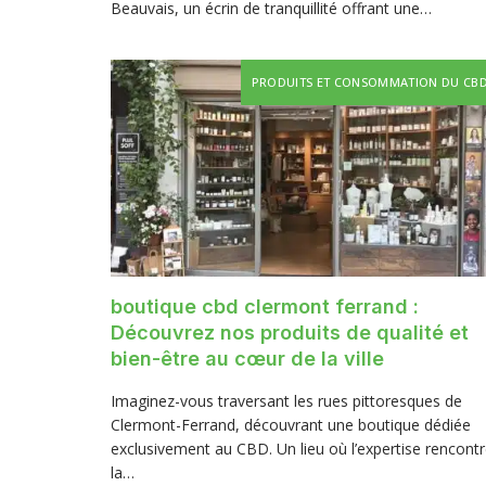
Beauvais, un écrin de tranquillité offrant une…
PRODUITS ET CONSOMMATION DU CB
boutique cbd clermont ferrand :
Découvrez nos produits de qualité et
bien-être au cœur de la ville
Imaginez-vous traversant les rues pittoresques de
Clermont-Ferrand, découvrant une boutique dédiée
exclusivement au CBD. Un lieu où l’expertise rencont
la…