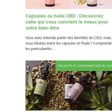
Capsules ou huile CBD : Découvrez
celle qui vous convient le mieux pour
votre bien-être
Vous avez entendu parler des bienfaits du CBD, mais
vous hésitez entre les capsules et l’huile ? Comprendr
les particularités…
PRODUITS ET CONSOMMATION DU CB