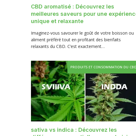
CBD aromatisé : Découvrez les
meilleures saveurs pour une expérienc
unique et relaxante
Imaginez-vous savourer le goût de votre boisson ou
aliment préféré tout en profitant des bienfaits
relaxants du CBD. C’est exactement…
PRODUITS ET CONSOMMATION DU CB
sativa vs indica : Découvrez les