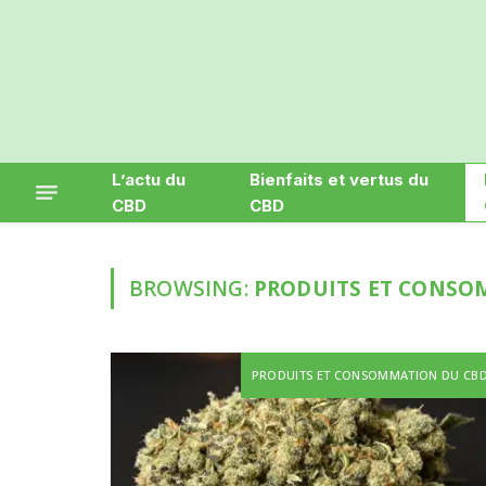
L’actu du
Bienfaits et vertus du
CBD
CBD
BROWSING:
PRODUITS ET CONSO
PRODUITS ET CONSOMMATION DU CB