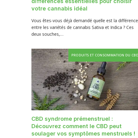
différences essentielles pour choisir
votre cannabis idéal
Vous êtes-vous déjà demandé quelle est la différence
entre les variétés de cannabis Sativa et Indica ? Ces
deux souches,…
PRODUITS ET CONSOMMATION DU CB
CBD syndrome prémenstruel :
Découvrez comment le CBD peut
soulager vos symptômes menstruels !