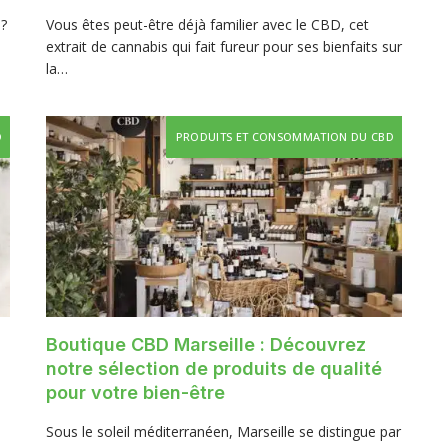
 ?
Vous êtes peut-être déjà familier avec le CBD, cet
extrait de cannabis qui fait fureur pour ses bienfaits sur
la…
D
PRODUITS ET CONSOMMATION DU CBD
Boutique CBD Marseille : Découvrez
notre sélection de produits de qualité
pour votre bien-être
Sous le soleil méditerranéen, Marseille se distingue par