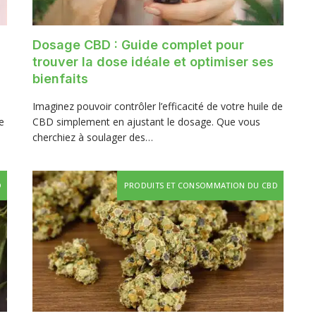
Dosage CBD : Guide complet pour
trouver la dose idéale et optimiser ses
bienfaits
Imaginez pouvoir contrôler l’efficacité de votre huile de
e
CBD simplement en ajustant le dosage. Que vous
cherchiez à soulager des…
D
PRODUITS ET CONSOMMATION DU CBD